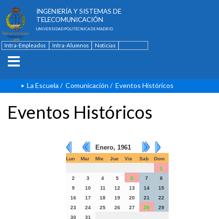
ESCUELA TÉCNICA SUPERIOR DE
INGENIERÍA Y SISTEMAS DE
TELECOMUNICACIÓN
UNIVERSIDAD POLITÉCNICA DE MADRID
Intra-Empleados
Intra-Alumnos
Noticias
Contacto
English
La Escuela
/
Comunicación
/
Eventos Históricos
Eventos Históricos
Enero, 1961
Lun
Mar
Mie
Jue
Vie
Sab
Dom
1
2
3
4
5
6
7
8
9
10
11
12
13
14
15
16
17
18
19
20
21
22
23
24
25
26
27
28
29
30
31