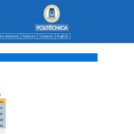
ntra-Alumnos
Noticias
Contacto
English
om
4
11
18
25