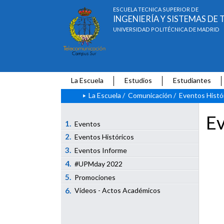
ESCUELA TÉCNICA SUPERIOR DE
INGENIERÍA Y SISTEMAS D
UNIVERSIDAD POLITÉCNICA DE MADRID
La Escuela
Estudios
Estudiantes
La Escuela
/
Comunicación
/
Eventos Histó
Ev
1.
Eventos
2.
Eventos Históricos
3.
Eventos Informe
4.
#UPMday 2022
5.
Promociones
6.
Vídeos - Actos Académicos