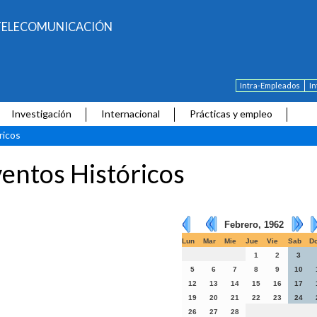
E TELECOMUNICACIÓN
Intra-Empleados
I
Investigación
Internacional
Prácticas y empleo
ricos
entos Históricos
Febrero, 1962
Lun
Mar
Mie
Jue
Vie
Sab
D
1
2
3
5
6
7
8
9
10
12
13
14
15
16
17
19
20
21
22
23
24
26
27
28