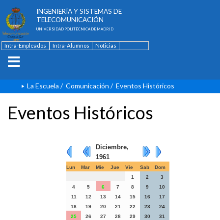
ESCUELA TÉCNICA SUPERIOR DE
INGENIERÍA Y SISTEMAS DE
TELECOMUNICACIÓN
UNIVERSIDAD POLITÉCNICA DE MADRID
Intra-Empleados
Intra-Alumnos
Noticias
Contacto
English
La Escuela
/
Comunicación
/
Eventos Históricos
Eventos Históricos
Diciembre,
1961
Lun
Mar
Mie
Jue
Vie
Sab
Dom
1
2
3
4
5
6
7
8
9
10
11
12
13
14
15
16
17
18
19
20
21
22
23
24
25
26
27
28
29
30
31