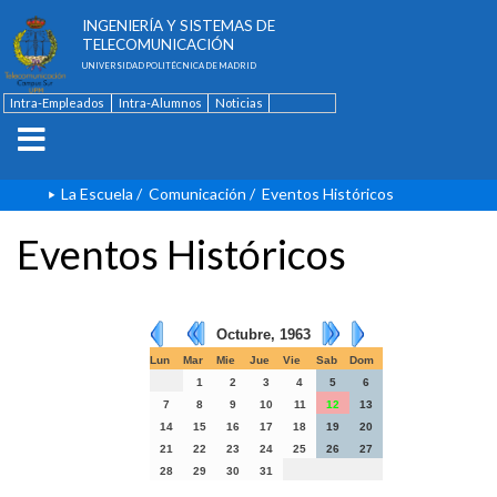
ESCUELA TÉCNICA SUPERIOR DE
INGENIERÍA Y SISTEMAS DE
TELECOMUNICACIÓN
UNIVERSIDAD POLITÉCNICA DE MADRID
Intra-Empleados
Intra-Alumnos
Noticias
Contacto
English
La Escuela
/
Comunicación
/
Eventos Históricos
Eventos Históricos
Octubre, 1963
Lun
Mar
Mie
Jue
Vie
Sab
Dom
1
2
3
4
5
6
7
8
9
10
11
12
13
14
15
16
17
18
19
20
21
22
23
24
25
26
27
28
29
30
31