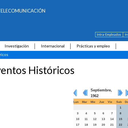
E TELECOMUNICACIÓN
Intra-Empleados
I
Investigación
Internacional
Prácticas y empleo
ricos
entos Históricos
Septiembre,
1962
Lun
Mar
Mie
Jue
Vie
Sab
D
1
3
4
5
6
7
8
10
11
12
13
14
15
17
18
19
20
21
22