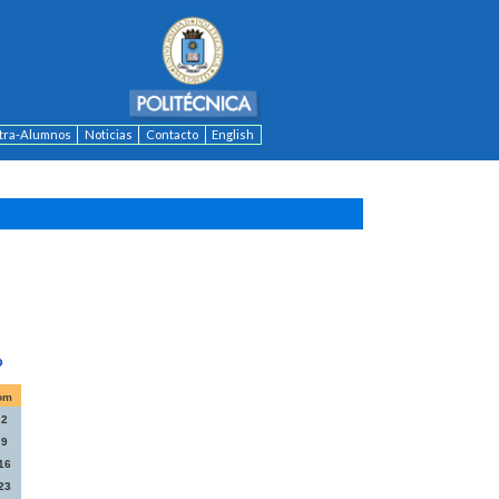
ntra-Alumnos
Noticias
Contacto
English
om
2
9
16
23