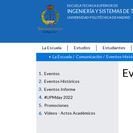
ESCUELA TÉCNICA SUPERIOR DE
INGENIERÍA Y SISTEMAS D
UNIVERSIDAD POLITÉCNICA DE MADRID
La Escuela
Estudios
Estudiantes
La Escuela
/
Comunicación
/
Eventos Histó
Ev
1.
Eventos
2.
Eventos Históricos
3.
Eventos Informe
4.
#UPMday 2022
5.
Promociones
6.
Vídeos - Actos Académicos