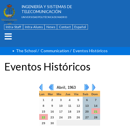
ESCUELA TÉCNICA SUPERIOR DE
INGENIERÍA Y SISTEMAS DE
TELECOMUNICACIÓN
UNIVERSIDAD POLITÉCNICA DE MADRID
Intra-Staff
Intra-Alums
News
Contact
Español
The School
/
Communication
/
Eventos Históricos
Eventos Históricos
Abril, 1963
Lun
Mar
Mie
Jue
Vie
Sab
Dom
1
2
3
4
5
6
7
8
9
10
11
12
13
14
15
16
17
18
19
20
21
22
23
24
25
26
27
28
29
30