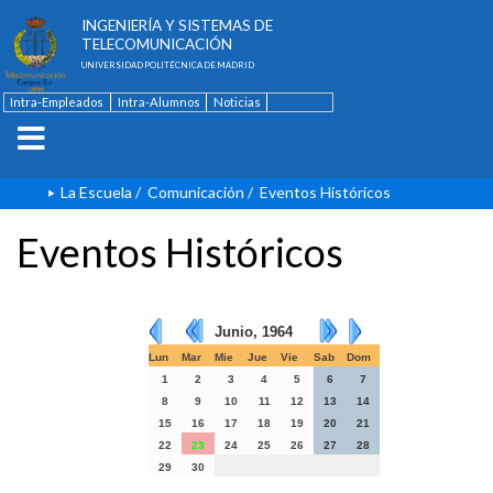
ESCUELA TÉCNICA SUPERIOR DE
INGENIERÍA Y SISTEMAS DE
TELECOMUNICACIÓN
UNIVERSIDAD POLITÉCNICA DE MADRID
Intra-Empleados
Intra-Alumnos
Noticias
Contacto
English
La Escuela
/
Comunicación
/
Eventos Históricos
Eventos Históricos
Junio, 1964
Lun
Mar
Mie
Jue
Vie
Sab
Dom
1
2
3
4
5
6
7
8
9
10
11
12
13
14
15
16
17
18
19
20
21
22
23
24
25
26
27
28
29
30