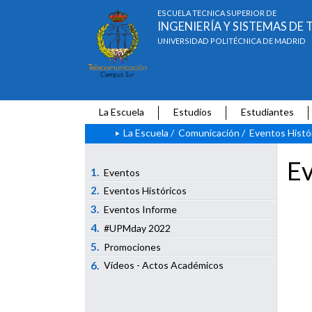
ESCUELA TÉCNICA SUPERIOR DE
INGENIERÍA Y SISTEMAS D
UNIVERSIDAD POLITÉCNICA DE MADRID
La Escuela
Estudios
Estudiantes
La Escuela
/
Comunicación
/
Eventos Histó
Ev
1.
Eventos
2.
Eventos Históricos
3.
Eventos Informe
4.
#UPMday 2022
5.
Promociones
6.
Vídeos - Actos Académicos