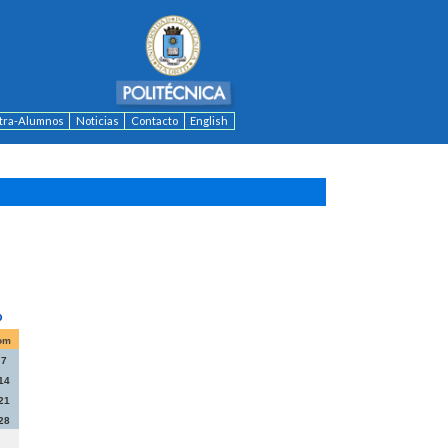
ntra-Alumnos
Noticias
Contacto
English
om
7
14
21
28