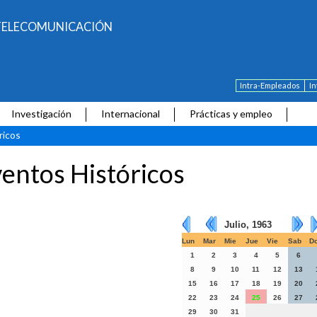
E TELECOMUNICACIÓN
Intra-Empleados
I
Investigación
Internacional
Prácticas y empleo
ricos
entos Históricos
Julio, 1963
Lun
Mar
Mie
Jue
Vie
Sab
D
1
2
3
4
5
6
8
9
10
11
12
13
15
16
17
18
19
20
22
23
24
25
26
27
29
30
31