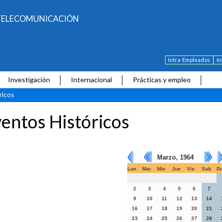
E TELECOMUNICACIÓN
Intra-Empleados
I
Investigación
Internacional
Prácticas y empleo
ricos
entos Históricos
Marzo, 1964
Lun
Mar
Mie
Jue
Vie
Sab
D
2
3
4
5
6
7
9
10
11
12
13
14
16
17
18
19
20
21
23
24
25
26
27
28