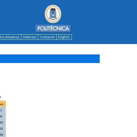
ntra-Alumnos
Noticias
Contacto
English
om
1
8
15
22
29