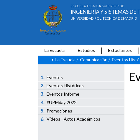
ESCUELA TÉCNICA SUPERIOR DE
INGENIERÍA Y SISTEMAS D
UNIVERSIDAD POLITÉCNICA DE MADRID
La Escuela
Estudios
Estudiantes
La Escuela
/
Comunicación
/
Eventos Histó
Ev
1.
Eventos
2.
Eventos Históricos
3.
Eventos Informe
4.
#UPMday 2022
5.
Promociones
6.
Vídeos - Actos Académicos