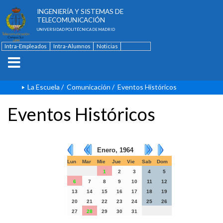
ESCUELA TÉCNICA SUPERIOR DE
INGENIERÍA Y SISTEMAS DE
TELECOMUNICACIÓN
UNIVERSIDAD POLITÉCNICA DE MADRID
Intra-Empleados
Intra-Alumnos
Noticias
Contacto
English
La Escuela
/
Comunicación
/
Eventos Históricos
Eventos Históricos
Enero, 1964
Lun
Mar
Mie
Jue
Vie
Sab
Dom
1
2
3
4
5
6
7
8
9
10
11
12
13
14
15
16
17
18
19
20
21
22
23
24
25
26
27
28
29
30
31