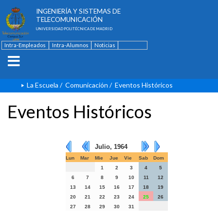
ESCUELA TÉCNICA SUPERIOR DE
INGENIERÍA Y SISTEMAS DE
TELECOMUNICACIÓN
UNIVERSIDAD POLITÉCNICA DE MADRID
Intra-Empleados
Intra-Alumnos
Noticias
Contacto
English
La Escuela
/
Comunicación
/
Eventos Históricos
Eventos Históricos
Julio, 1964
Lun
Mar
Mie
Jue
Vie
Sab
Dom
1
2
3
4
5
6
7
8
9
10
11
12
13
14
15
16
17
18
19
20
21
22
23
24
25
26
27
28
29
30
31