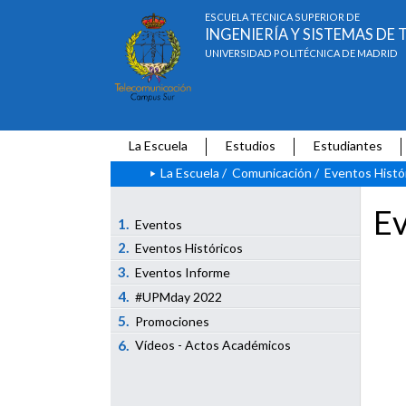
ESCUELA TÉCNICA SUPERIOR DE
INGENIERÍA Y SISTEMAS D
UNIVERSIDAD POLITÉCNICA DE MADRID
La Escuela
Estudios
Estudiantes
La Escuela
/
Comunicación
/
Eventos Histó
Ev
1.
Eventos
2.
Eventos Históricos
3.
Eventos Informe
4.
#UPMday 2022
5.
Promociones
6.
Vídeos - Actos Académicos