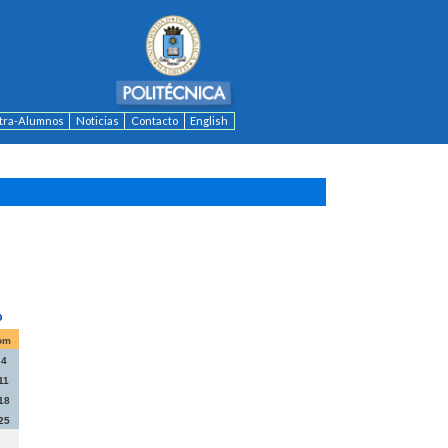
ntra-Alumnos
Noticias
Contacto
English
om
4
11
18
25