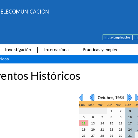
E TELECOMUNICACIÓN
Intra-Empleados
I
Investigación
Internacional
Prácticas y empleo
ricos
entos Históricos
Octubre, 1964
Lun
Mar
Mie
Jue
Vie
Sab
D
1
2
3
5
6
7
8
9
10
12
13
14
15
16
17
19
20
21
22
23
24
26
27
28
29
30
31