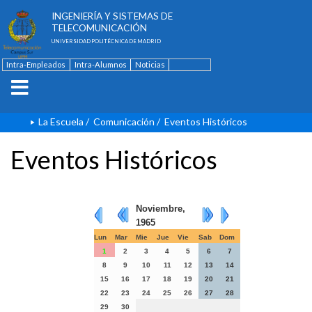
ESCUELA TÉCNICA SUPERIOR DE
INGENIERÍA Y SISTEMAS DE
TELECOMUNICACIÓN
UNIVERSIDAD POLITÉCNICA DE MADRID
Intra-Empleados
Intra-Alumnos
Noticias
Contacto
English
La Escuela
/
Comunicación
/
Eventos Históricos
Eventos Históricos
Noviembre,
1965
Lun
Mar
Mie
Jue
Vie
Sab
Dom
1
2
3
4
5
6
7
8
9
10
11
12
13
14
15
16
17
18
19
20
21
22
23
24
25
26
27
28
29
30