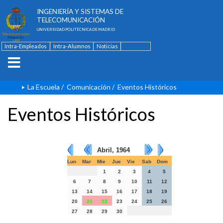
ESCUELA TÉCNICA SUPERIOR DE
INGENIERÍA Y SISTEMAS DE
TELECOMUNICACIÓN
UNIVERSIDAD POLITÉCNICA DE MADRID
Intra-Empleados
Intra-Alumnos
Noticias
Contacto
English
La Escuela
/
Comunicación
/
Eventos Históricos
Eventos Históricos
Abril, 1964
Lun
Mar
Mie
Jue
Vie
Sab
Dom
1
2
3
4
5
6
7
8
9
10
11
12
13
14
15
16
17
18
19
20
21
22
23
24
25
26
27
28
29
30