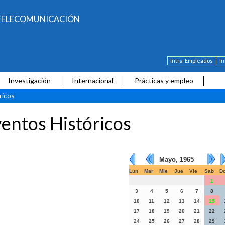
E TELECOMUNICACIÓN
Intra-Empleados
I
Investigación
Internacional
Prácticas y empleo
ricos
entos Históricos
Mayo, 1965
Lun
Mar
Mie
Jue
Vie
Sab
D
1
3
4
5
6
7
8
10
11
12
13
14
15
17
18
19
20
21
22
24
25
26
27
28
29