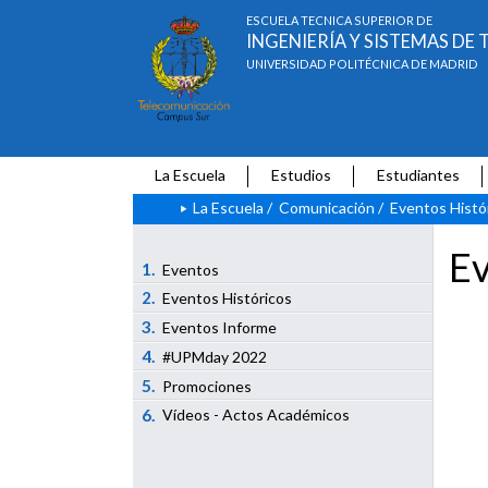
ESCUELA TÉCNICA SUPERIOR DE
INGENIERÍA Y SISTEMAS D
UNIVERSIDAD POLITÉCNICA DE MADRID
La Escuela
Estudios
Estudiantes
La Escuela
/
Comunicación
/
Eventos Histó
Ev
1.
Eventos
2.
Eventos Históricos
3.
Eventos Informe
4.
#UPMday 2022
5.
Promociones
6.
Vídeos - Actos Académicos