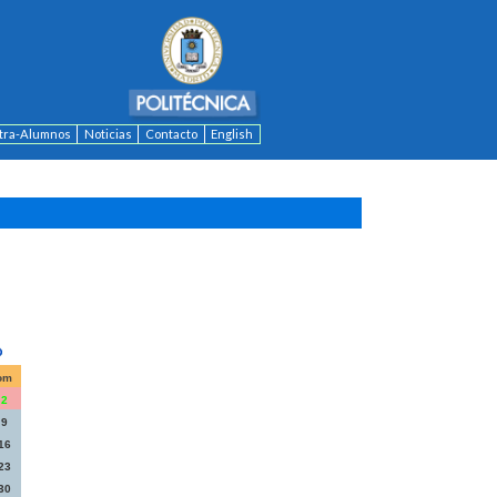
ntra-Alumnos
Noticias
Contacto
English
om
2
9
16
23
30