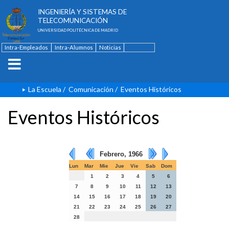
ESCUELA TÉCNICA SUPERIOR DE
INGENIERÍA Y SISTEMAS DE
TELECOMUNICACIÓN
UNIVERSIDAD POLITÉCNICA DE MADRID
Intra-Empleados
Intra-Alumnos
Noticias
Contacto
English
La Escuela
/
Comunicación
/
Eventos Históricos
Eventos Históricos
Febrero, 1966
Lun
Mar
Mie
Jue
Vie
Sab
Dom
1
2
3
4
5
6
7
8
9
10
11
12
13
14
15
16
17
18
19
20
21
22
23
24
25
26
27
28