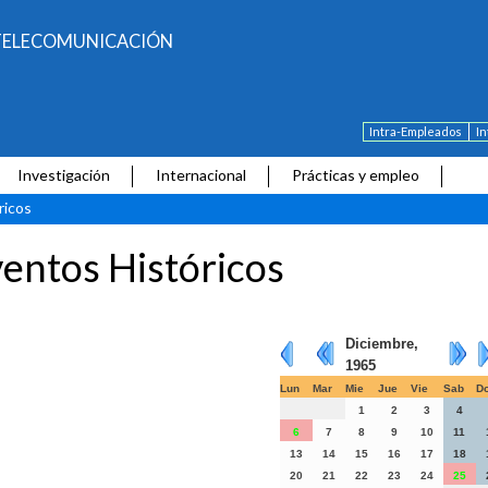
E TELECOMUNICACIÓN
Intra-Empleados
I
Investigación
Internacional
Prácticas y empleo
ricos
entos Históricos
Diciembre,
1965
Lun
Mar
Mie
Jue
Vie
Sab
D
1
2
3
4
6
7
8
9
10
11
13
14
15
16
17
18
20
21
22
23
24
25