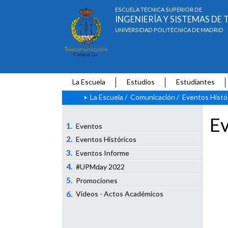
ESCUELA TÉCNICA SUPERIOR DE
INGENIERÍA Y SISTEMAS D
UNIVERSIDAD POLITÉCNICA DE MADRID
La Escuela
Estudios
Estudiantes
La Escuela
/
Comunicación
/
Eventos Histó
Ev
1.
Eventos
2.
Eventos Históricos
3.
Eventos Informe
4.
#UPMday 2022
5.
Promociones
6.
Vídeos - Actos Académicos