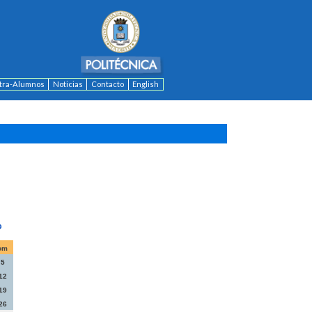
ntra-Alumnos
Noticias
Contacto
English
om
5
12
19
26