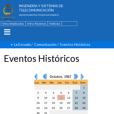
ESCUELA TÉCNICA SUPERIOR DE
INGENIERÍA Y SISTEMAS DE
TELECOMUNICACIÓN
UNIVERSIDAD POLITÉCNICA DE MADRID
Intra-Empleados
Intra-Alumnos
Noticias
Contacto
English
La Escuela
/
Comunicación
/
Eventos Históricos
Eventos Históricos
Octubre, 1967
Lun
Mar
Mie
Jue
Vie
Sab
Dom
1
2
3
4
5
6
7
8
9
10
11
12
13
14
15
16
17
18
19
20
21
22
23
24
25
26
27
28
29
30
31