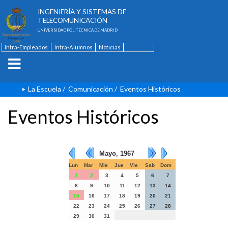
ESCUELA TÉCNICA SUPERIOR DE
INGENIERÍA Y SISTEMAS DE
TELECOMUNICACIÓN
UNIVERSIDAD POLITÉCNICA DE MADRID
Intra-Empleados
Intra-Alumnos
Noticias
Contacto
English
La Escuela
/
Comunicación
/
Eventos Históricos
Eventos Históricos
Mayo, 1967
Lun
Mar
Mie
Jue
Vie
Sab
Dom
1
2
3
4
5
6
7
8
9
10
11
12
13
14
15
16
17
18
19
20
21
22
23
24
25
26
27
28
29
30
31