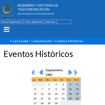
ESCUELA TÉCNICA SUPERIOR DE
INGENIERÍA Y SISTEMAS DE
TELECOMUNICACIÓN
UNIVERSIDAD POLITÉCNICA DE MADRID
Intra-Empleados
Intra-Alumnos
Noticias
Contacto
English
La Escuela
/
Comunicación
/
Eventos Históricos
Eventos Históricos
Septiembre,
1965
Lun
Mar
Mie
Jue
Vie
Sab
Dom
1
2
3
4
5
6
7
8
9
10
11
12
13
14
15
16
17
18
19
20
21
22
23
24
25
26
27
28
29
30