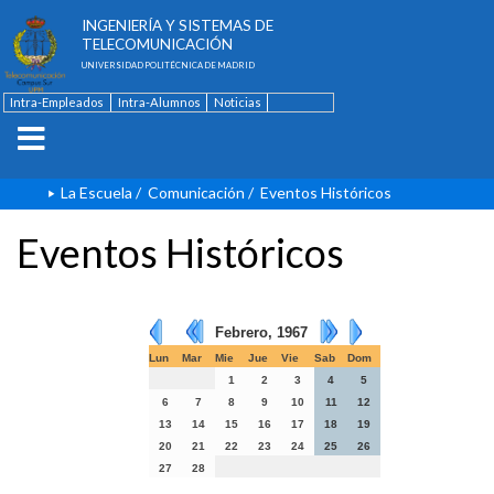
ESCUELA TÉCNICA SUPERIOR DE
INGENIERÍA Y SISTEMAS DE
TELECOMUNICACIÓN
UNIVERSIDAD POLITÉCNICA DE MADRID
Intra-Empleados
Intra-Alumnos
Noticias
Contacto
English
La Escuela
/
Comunicación
/
Eventos Históricos
Eventos Históricos
Febrero, 1967
Lun
Mar
Mie
Jue
Vie
Sab
Dom
1
2
3
4
5
6
7
8
9
10
11
12
13
14
15
16
17
18
19
20
21
22
23
24
25
26
27
28