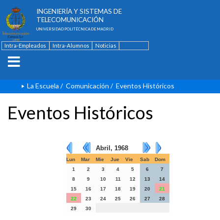
ESCUELA TÉCNICA SUPERIOR DE
INGENIERÍA Y SISTEMAS DE
TELECOMUNICACIÓN
UNIVERSIDAD POLITÉCNICA DE MADRID
Intra-Empleados
Intra-Alumnos
Noticias
Contacto
English
La Escuela
/
Comunicación
/
Eventos Históricos
Eventos Históricos
Abril, 1968
Lun
Mar
Mie
Jue
Vie
Sab
Dom
1
2
3
4
5
6
7
8
9
10
11
12
13
14
15
16
17
18
19
20
21
22
23
24
25
26
27
28
29
30