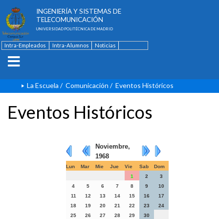
ESCUELA TÉCNICA SUPERIOR DE
INGENIERÍA Y SISTEMAS DE
TELECOMUNICACIÓN
UNIVERSIDAD POLITÉCNICA DE MADRID
Intra-Empleados
Intra-Alumnos
Noticias
Contacto
English
La Escuela
/
Comunicación
/
Eventos Históricos
Eventos Históricos
Noviembre,
1968
Lun
Mar
Mie
Jue
Vie
Sab
Dom
1
2
3
4
5
6
7
8
9
10
11
12
13
14
15
16
17
18
19
20
21
22
23
24
25
26
27
28
29
30