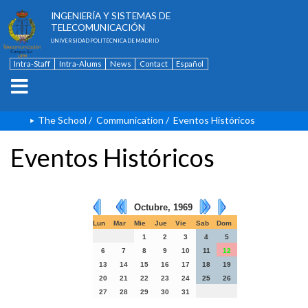
ESCUELA TÉCNICA SUPERIOR DE
INGENIERÍA Y SISTEMAS DE
TELECOMUNICACIÓN
UNIVERSIDAD POLITÉCNICA DE MADRID
Intra-Staff
Intra-Alums
News
Contact
Español
The School
/
Communication
/
Eventos Históricos
Eventos Históricos
Octubre, 1969
Lun
Mar
Mie
Jue
Vie
Sab
Dom
1
2
3
4
5
6
7
8
9
10
11
12
13
14
15
16
17
18
19
20
21
22
23
24
25
26
27
28
29
30
31