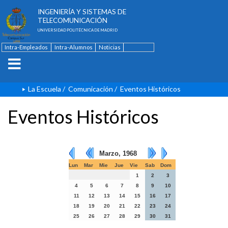
ESCUELA TÉCNICA SUPERIOR DE
INGENIERÍA Y SISTEMAS DE
TELECOMUNICACIÓN
UNIVERSIDAD POLITÉCNICA DE MADRID
Intra-Empleados
Intra-Alumnos
Noticias
Contacto
English
La Escuela
/
Comunicación
/
Eventos Históricos
Eventos Históricos
Marzo, 1968
Lun
Mar
Mie
Jue
Vie
Sab
Dom
1
2
3
4
5
6
7
8
9
10
11
12
13
14
15
16
17
18
19
20
21
22
23
24
25
26
27
28
29
30
31