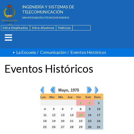
ESCUELA TÉCNICA SUPERIOR DE
INGENIERÍA Y SISTEMAS DE
TELECOMUNICACIÓN
UNIVERSIDAD POLITÉCNICA DE MADRID
Intra-Empleados
Intra-Alumnos
Noticias
Contacto
English
La Escuela
/
Comunicación
/
Eventos Históricos
Eventos Históricos
Mayo, 1970
Lun
Mar
Mie
Jue
Vie
Sab
Dom
1
2
3
4
5
6
7
8
9
10
11
12
13
14
15
16
17
18
19
20
21
22
23
24
25
26
27
28
29
30
31