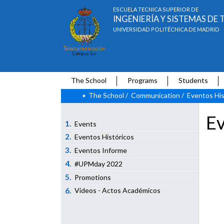
ESCUELA TÉCNICA SUPERIOR DE
INGENIERÍA Y SISTEMAS D
UNIVERSIDAD POLITÉCNICA DE MADRID
The School
Programs
Students
The School
/
Communication
/
Eventos His
Ev
1.
Events
2.
Eventos Históricos
3.
Eventos Informe
4.
#UPMday 2022
5.
Promotions
6.
Vídeos - Actos Académicos