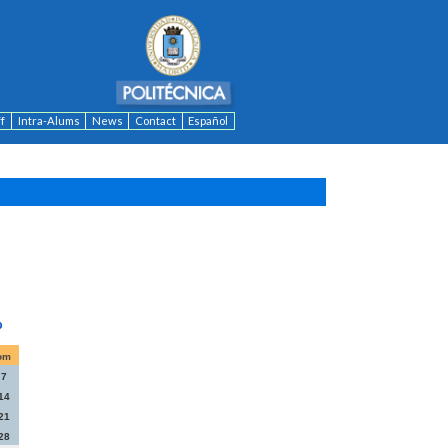
ff
Intra-Alums
News
Contact
Español
om
7
14
21
28