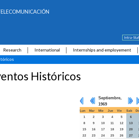
E TELECOMUNICACIÓN
Intra-Sta
Research
International
Internships and employement
tóricos
entos Históricos
Septiembre,
1969
Lun
Mar
Mie
Jue
Vie
Sab
D
1
2
3
4
5
6
8
9
10
11
12
13
15
16
17
18
19
20
22
23
24
25
26
27