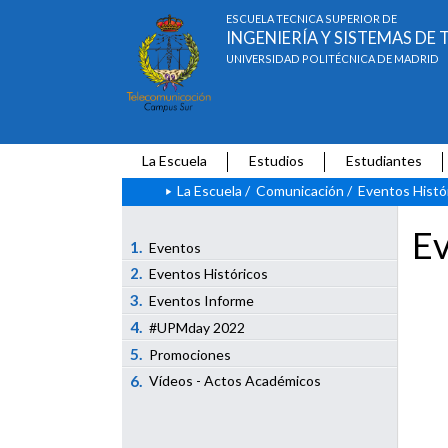
ESCUELA TÉCNICA SUPERIOR DE
INGENIERÍA Y SISTEMAS D
UNIVERSIDAD POLITÉCNICA DE MADRID
La Escuela
Estudios
Estudiantes
La Escuela
/
Comunicación
/
Eventos Histó
Ev
1.
Eventos
2.
Eventos Históricos
3.
Eventos Informe
4.
#UPMday 2022
5.
Promociones
6.
Vídeos - Actos Académicos