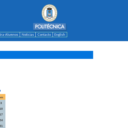
ntra-Alumnos
Noticias
Contacto
English
om
3
10
17
24
31