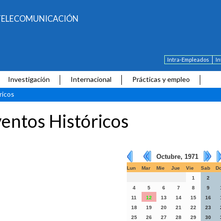
E TELECOMUNICACIÓN
Intra-Empleados
I
Investigación
Internacional
Prácticas y empleo
ricos
entos Históricos
Octubre, 1971
Lun
Mar
Mie
Jue
Vie
Sab
D
1
2
4
5
6
7
8
9
11
12
13
14
15
16
18
19
20
21
22
23
25
26
27
28
29
30