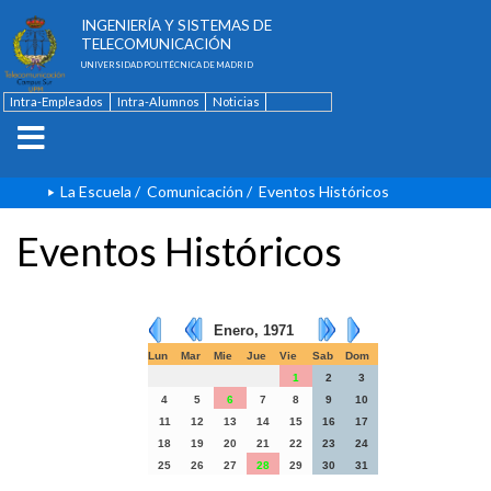
ESCUELA TÉCNICA SUPERIOR DE
INGENIERÍA Y SISTEMAS DE
TELECOMUNICACIÓN
UNIVERSIDAD POLITÉCNICA DE MADRID
Intra-Empleados
Intra-Alumnos
Noticias
Contacto
English
La Escuela
/
Comunicación
/
Eventos Históricos
Eventos Históricos
Enero, 1971
Lun
Mar
Mie
Jue
Vie
Sab
Dom
1
2
3
4
5
6
7
8
9
10
11
12
13
14
15
16
17
18
19
20
21
22
23
24
25
26
27
28
29
30
31