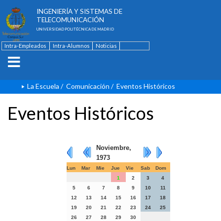
ESCUELA TÉCNICA SUPERIOR DE
INGENIERÍA Y SISTEMAS DE
TELECOMUNICACIÓN
UNIVERSIDAD POLITÉCNICA DE MADRID
Intra-Empleados
Intra-Alumnos
Noticias
Contacto
English
La Escuela
/
Comunicación
/
Eventos Históricos
Eventos Históricos
Noviembre,
1973
Lun
Mar
Mie
Jue
Vie
Sab
Dom
1
2
3
4
5
6
7
8
9
10
11
12
13
14
15
16
17
18
19
20
21
22
23
24
25
26
27
28
29
30