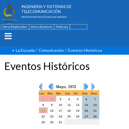
ESCUELA TÉCNICA SUPERIOR DE
INGENIERÍA Y SISTEMAS DE
TELECOMUNICACIÓN
UNIVERSIDAD POLITÉCNICA DE MADRID
Intra-Empleados
Intra-Alumnos
Noticias
Contacto
English
La Escuela
/
Comunicación
/
Eventos Históricos
Eventos Históricos
Mayo, 1972
Lun
Mar
Mie
Jue
Vie
Sab
Dom
1
2
3
4
5
6
7
8
9
10
11
12
13
14
15
16
17
18
19
20
21
22
23
24
25
26
27
28
29
30
31