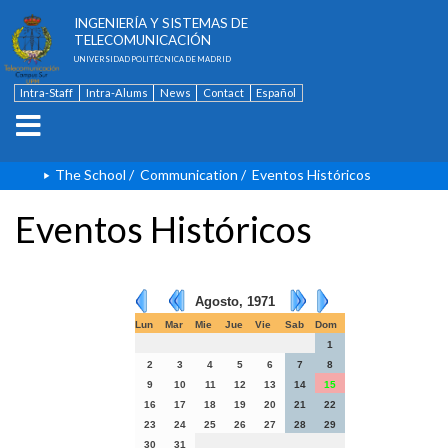
ESCUELA TÉCNICA SUPERIOR DE
INGENIERÍA Y SISTEMAS DE
TELECOMUNICACIÓN
UNIVERSIDAD POLITÉCNICA DE MADRID
Intra-Staff
Intra-Alums
News
Contact
Español
The School
/
Communication
/
Eventos Históricos
Eventos Históricos
Agosto, 1971
Lun
Mar
Mie
Jue
Vie
Sab
Dom
1
2
3
4
5
6
7
8
9
10
11
12
13
14
15
16
17
18
19
20
21
22
23
24
25
26
27
28
29
30
31