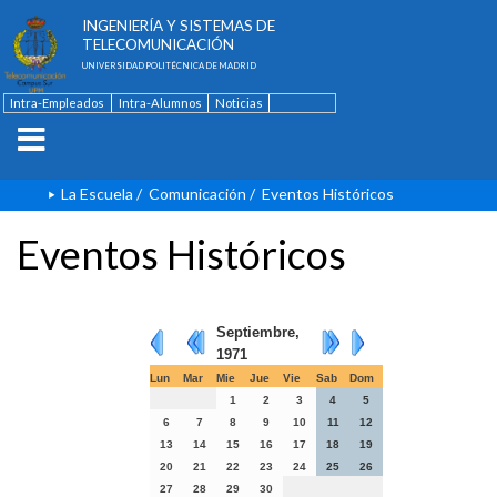
ESCUELA TÉCNICA SUPERIOR DE
INGENIERÍA Y SISTEMAS DE
TELECOMUNICACIÓN
UNIVERSIDAD POLITÉCNICA DE MADRID
Intra-Empleados
Intra-Alumnos
Noticias
Contacto
English
La Escuela
/
Comunicación
/
Eventos Históricos
Eventos Históricos
Septiembre,
1971
Lun
Mar
Mie
Jue
Vie
Sab
Dom
1
2
3
4
5
6
7
8
9
10
11
12
13
14
15
16
17
18
19
20
21
22
23
24
25
26
27
28
29
30