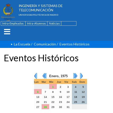
ESCUELA TÉCNICA SUPERIOR DE
INGENIERÍA Y SISTEMAS DE
TELECOMUNICACIÓN
UNIVERSIDAD POLITÉCNICA DE MADRID
Intra-Empleados
Intra-Alumnos
Noticias
Contacto
English
La Escuela
/
Comunicación
/
Eventos Históricos
Eventos Históricos
Enero, 1975
Lun
Mar
Mie
Jue
Vie
Sab
Dom
1
2
3
4
5
6
7
8
9
10
11
12
13
14
15
16
17
18
19
20
21
22
23
24
25
26
27
28
29
30
31