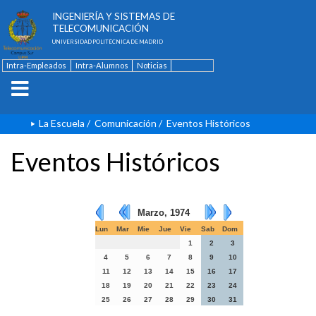
ESCUELA TÉCNICA SUPERIOR DE
INGENIERÍA Y SISTEMAS DE
TELECOMUNICACIÓN
UNIVERSIDAD POLITÉCNICA DE MADRID
Intra-Empleados
Intra-Alumnos
Noticias
Contacto
English
La Escuela
/
Comunicación
/
Eventos Históricos
Eventos Históricos
Marzo, 1974
Lun
Mar
Mie
Jue
Vie
Sab
Dom
1
2
3
4
5
6
7
8
9
10
11
12
13
14
15
16
17
18
19
20
21
22
23
24
25
26
27
28
29
30
31