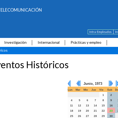
E TELECOMUNICACIÓN
Intra-Empleados
I
Investigación
Internacional
Prácticas y empleo
ricos
entos Históricos
Junio, 1973
Lun
Mar
Mie
Jue
Vie
Sab
D
1
2
4
5
6
7
8
9
11
12
13
14
15
16
18
19
20
21
22
23
25
26
27
28
29
30