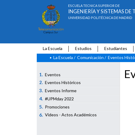
ESCUELA TÉCNICA SUPERIOR DE
INGENIERÍA Y SISTEMAS D
UNIVERSIDAD POLITÉCNICA DE MADRID
La Escuela
Estudios
Estudiantes
La Escuela
/
Comunicación
/
Eventos Histó
Ev
1.
Eventos
2.
Eventos Históricos
3.
Eventos Informe
4.
#UPMday 2022
5.
Promociones
6.
Vídeos - Actos Académicos