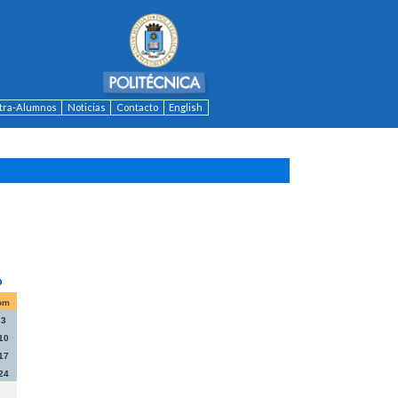
ntra-Alumnos
Noticias
Contacto
English
om
3
10
17
24