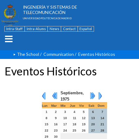
ESCUELA TÉCNICA SUPERIOR DE
INGENIERÍA Y SISTEMAS DE
TELECOMUNICACIÓN
UNIVERSIDAD POLITÉCNICA DE MADRID
Intra-Staff
Intra-Alums
News
Contact
Español
The School
/
Communication
/
Eventos Históricos
Eventos Históricos
Septiembre,
1975
Lun
Mar
Mie
Jue
Vie
Sab
Dom
1
2
3
4
5
6
7
8
9
10
11
12
13
14
15
16
17
18
19
20
21
22
23
24
25
26
27
28
29
30