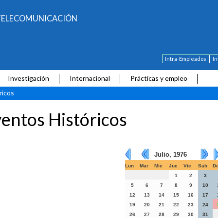
E TELECOMUNICACIÓN
Intra-Empleados
I
Investigación
Internacional
Prácticas y empleo
ricos
entos Históricos
Julio, 1976
Lun
Mar
Mie
Jue
Vie
Sab
D
1
2
3
5
6
7
8
9
10
12
13
14
15
16
17
19
20
21
22
23
24
26
27
28
29
30
31