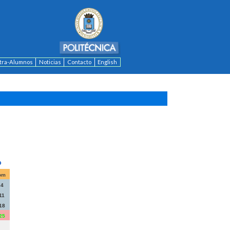
ntra-Alumnos
Noticias
Contacto
English
om
4
11
18
25