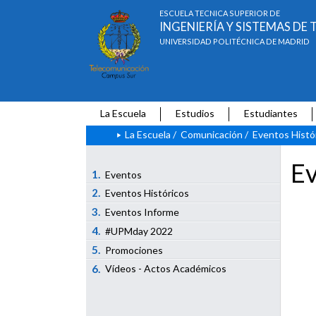
ESCUELA TÉCNICA SUPERIOR DE
INGENIERÍA Y SISTEMAS D
UNIVERSIDAD POLITÉCNICA DE MADRID
La Escuela
Estudios
Estudiantes
La Escuela
/
Comunicación
/
Eventos Histó
Ev
1.
Eventos
2.
Eventos Históricos
3.
Eventos Informe
4.
#UPMday 2022
5.
Promociones
6.
Vídeos - Actos Académicos