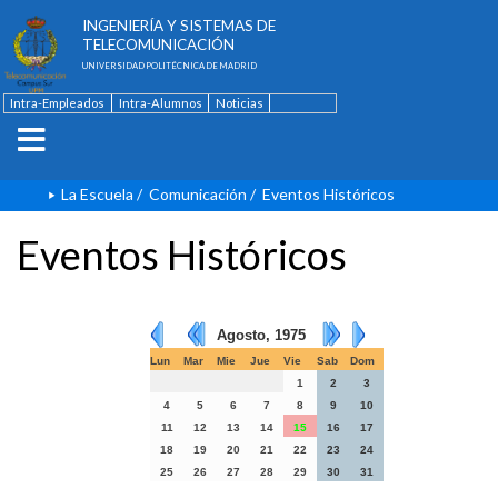
ESCUELA TÉCNICA SUPERIOR DE
INGENIERÍA Y SISTEMAS DE
TELECOMUNICACIÓN
UNIVERSIDAD POLITÉCNICA DE MADRID
Intra-Empleados
Intra-Alumnos
Noticias
Contacto
English
La Escuela
/
Comunicación
/
Eventos Históricos
Eventos Históricos
Agosto, 1975
Lun
Mar
Mie
Jue
Vie
Sab
Dom
1
2
3
4
5
6
7
8
9
10
11
12
13
14
15
16
17
18
19
20
21
22
23
24
25
26
27
28
29
30
31