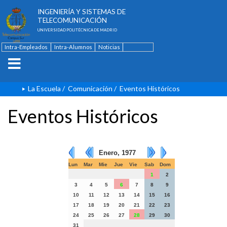
ESCUELA TÉCNICA SUPERIOR DE
INGENIERÍA Y SISTEMAS DE
TELECOMUNICACIÓN
UNIVERSIDAD POLITÉCNICA DE MADRID
Intra-Empleados
Intra-Alumnos
Noticias
Contacto
English
La Escuela
/
Comunicación
/
Eventos Históricos
Eventos Históricos
Enero, 1977
Lun
Mar
Mie
Jue
Vie
Sab
Dom
1
2
3
4
5
6
7
8
9
10
11
12
13
14
15
16
17
18
19
20
21
22
23
24
25
26
27
28
29
30
31