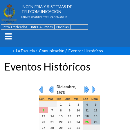
ESCUELA TÉCNICA SUPERIOR DE
INGENIERÍA Y SISTEMAS DE
TELECOMUNICACIÓN
UNIVERSIDAD POLITÉCNICA DE MADRID
Intra-Empleados
Intra-Alumnos
Noticias
Contacto
English
La Escuela
/
Comunicación
/
Eventos Históricos
Eventos Históricos
Diciembre,
1976
Lun
Mar
Mie
Jue
Vie
Sab
Dom
1
2
3
4
5
6
7
8
9
10
11
12
13
14
15
16
17
18
19
20
21
22
23
24
25
26
27
28
29
30
31