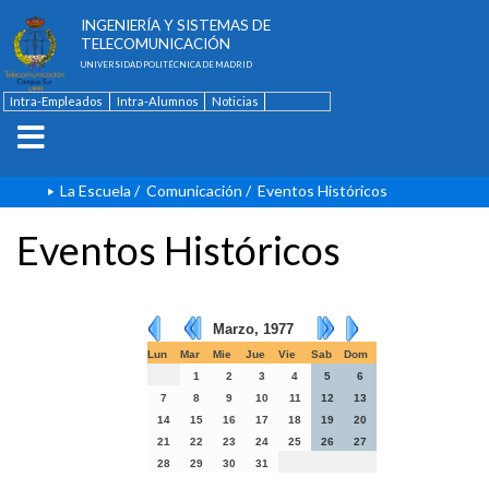
ESCUELA TÉCNICA SUPERIOR DE
INGENIERÍA Y SISTEMAS DE
TELECOMUNICACIÓN
UNIVERSIDAD POLITÉCNICA DE MADRID
Intra-Empleados
Intra-Alumnos
Noticias
Contacto
English
La Escuela
/
Comunicación
/
Eventos Históricos
Eventos Históricos
Marzo, 1977
Lun
Mar
Mie
Jue
Vie
Sab
Dom
1
2
3
4
5
6
7
8
9
10
11
12
13
14
15
16
17
18
19
20
21
22
23
24
25
26
27
28
29
30
31