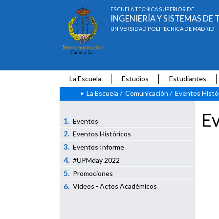
ESCUELA TÉCNICA SUPERIOR DE
INGENIERÍA Y SISTEMAS D
UNIVERSIDAD POLITÉCNICA DE MADRID
La Escuela
Estudios
Estudiantes
La Escuela
/
Comunicación
/
Eventos Histó
Ev
1.
Eventos
2.
Eventos Históricos
3.
Eventos Informe
4.
#UPMday 2022
5.
Promociones
6.
Vídeos - Actos Académicos