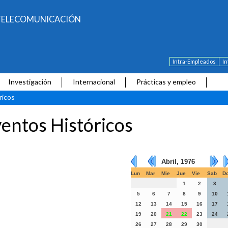
E TELECOMUNICACIÓN
Intra-Empleados
I
Investigación
Internacional
Prácticas y empleo
ricos
entos Históricos
Abril, 1976
Lun
Mar
Mie
Jue
Vie
Sab
D
1
2
3
5
6
7
8
9
10
12
13
14
15
16
17
19
20
21
22
23
24
26
27
28
29
30