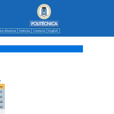
ntra-Alumnos
Noticias
Contacto
English
om
4
11
18
25