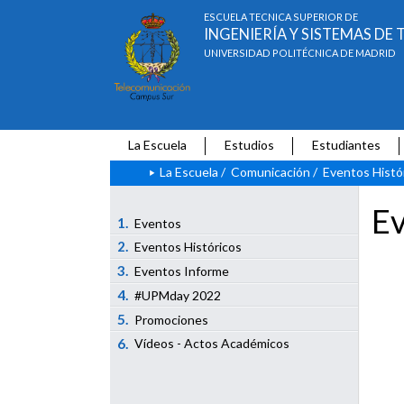
ESCUELA TÉCNICA SUPERIOR DE
INGENIERÍA Y SISTEMAS D
UNIVERSIDAD POLITÉCNICA DE MADRID
La Escuela
Estudios
Estudiantes
La Escuela
/
Comunicación
/
Eventos Histó
Ev
1.
Eventos
2.
Eventos Históricos
3.
Eventos Informe
4.
#UPMday 2022
5.
Promociones
6.
Vídeos - Actos Académicos