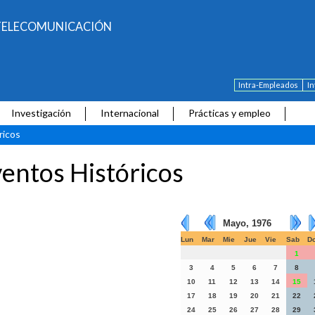
E TELECOMUNICACIÓN
Intra-Empleados
I
Investigación
Internacional
Prácticas y empleo
ricos
entos Históricos
Mayo, 1976
Lun
Mar
Mie
Jue
Vie
Sab
D
1
3
4
5
6
7
8
10
11
12
13
14
15
17
18
19
20
21
22
24
25
26
27
28
29