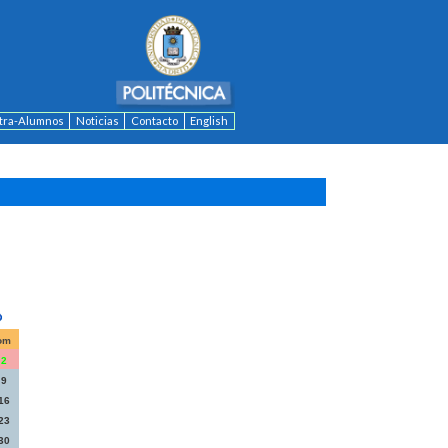
ntra-Alumnos
Noticias
Contacto
English
om
2
9
16
23
30