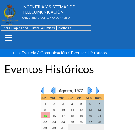
ESCUELA TÉCNICA SUPERIOR DE
INGENIERÍA Y SISTEMAS DE
TELECOMUNICACIÓN
UNIVERSIDAD POLITÉCNICA DE MADRID
Intra-Empleados
Intra-Alumnos
Noticias
Contacto
English
La Escuela
/
Comunicación
/
Eventos Históricos
Eventos Históricos
Agosto, 1977
Lun
Mar
Mie
Jue
Vie
Sab
Dom
1
2
3
4
5
6
7
8
9
10
11
12
13
14
15
16
17
18
19
20
21
22
23
24
25
26
27
28
29
30
31