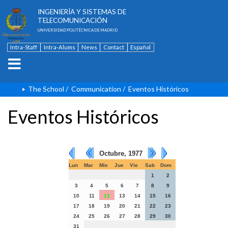
ESCUELA TÉCNICA SUPERIOR DE
INGENIERÍA Y SISTEMAS DE
TELECOMUNICACIÓN
UNIVERSIDAD POLITÉCNICA DE MADRID
Intra-Staff
Intra-Alums
News
Contact
Español
The School
/
Communication
/
Eventos Históricos
Eventos Históricos
Octubre, 1977
Lun
Mar
Mie
Jue
Vie
Sab
Dom
1
2
3
4
5
6
7
8
9
10
11
12
13
14
15
16
17
18
19
20
21
22
23
24
25
26
27
28
29
30
31