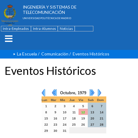
ESCUELA TÉCNICA SUPERIOR DE
INGENIERÍA Y SISTEMAS DE
TELECOMUNICACIÓN
UNIVERSIDAD POLITÉCNICA DE MADRID
Intra-Empleados
Intra-Alumnos
Noticias
Contacto
English
La Escuela
/
Comunicación
/
Eventos Históricos
Eventos Históricos
Octubre, 1979
Lun
Mar
Mie
Jue
Vie
Sab
Dom
1
2
3
4
5
6
7
8
9
10
11
12
13
14
15
16
17
18
19
20
21
22
23
24
25
26
27
28
29
30
31