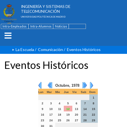
ESCUELA TÉCNICA SUPERIOR DE
INGENIERÍA Y SISTEMAS DE
TELECOMUNICACIÓN
UNIVERSIDAD POLITÉCNICA DE MADRID
Intra-Empleados
Intra-Alumnos
Noticias
Contacto
English
La Escuela
/
Comunicación
/
Eventos Históricos
Eventos Históricos
Octubre, 1978
Lun
Mar
Mie
Jue
Vie
Sab
Dom
1
2
3
4
5
6
7
8
9
10
11
12
13
14
15
16
17
18
19
20
21
22
23
24
25
26
27
28
29
30
31