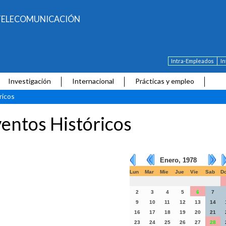
E TELECOMUNICACIÓN
Intra-Empleados
I
Investigación
Internacional
Prácticas y empleo
ricos
entos Históricos
Enero, 1978
Lun
Mar
Mie
Jue
Vie
Sab
D
2
3
4
5
6
7
9
10
11
12
13
14
16
17
18
19
20
21
23
24
25
26
27
28