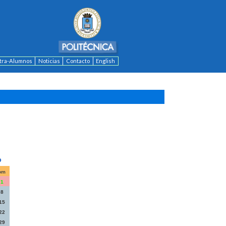
ntra-Alumnos
Noticias
Contacto
English
om
1
8
15
22
29