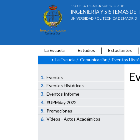
ESCUELA TÉCNICA SUPERIOR DE
INGENIERÍA Y SISTEMAS D
UNIVERSIDAD POLITÉCNICA DE MADRID
La Escuela
Estudios
Estudiantes
La Escuela
/
Comunicación
/
Eventos Histó
Ev
1.
Eventos
2.
Eventos Históricos
3.
Eventos Informe
4.
#UPMday 2022
5.
Promociones
6.
Vídeos - Actos Académicos