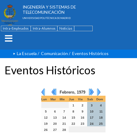
ESCUELA TÉCNICA SUPERIOR DE
INGENIERÍA Y SISTEMAS DE
TELECOMUNICACIÓN
UNIVERSIDAD POLITÉCNICA DE MADRID
Intra-Empleados
Intra-Alumnos
Noticias
Contacto
English
La Escuela
/
Comunicación
/
Eventos Históricos
Eventos Históricos
Febrero, 1979
Lun
Mar
Mie
Jue
Vie
Sab
Dom
1
2
3
4
5
6
7
8
9
10
11
12
13
14
15
16
17
18
19
20
21
22
23
24
25
26
27
28